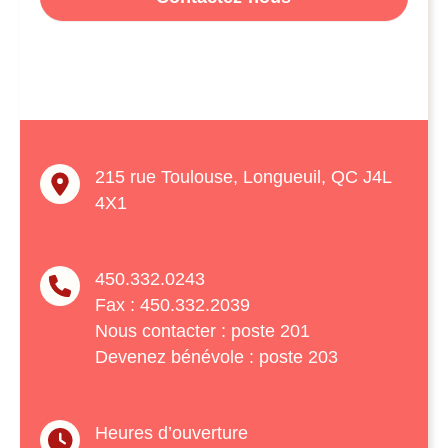
215 rue Toulouse, Longueuil, QC J4L
4X1
450.332.0243
Fax : 450.332.2039
Nous contacter : poste 201
Devenez bénévole : poste 203
Heures d’ouverture