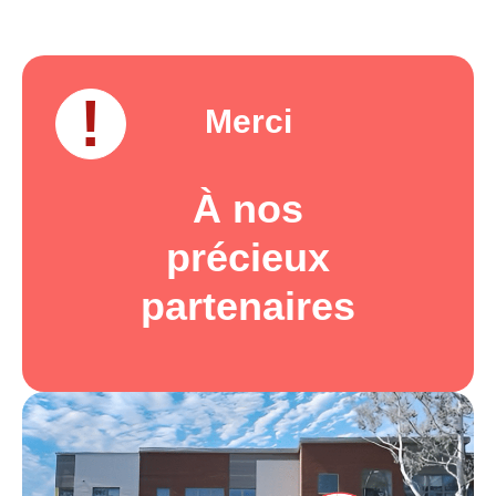
!
Merci
À nos
précieux
partenaires